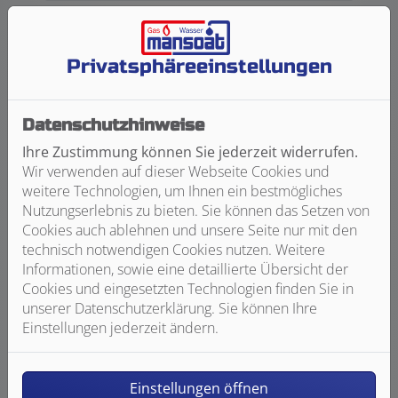
Höhe des Raumes (m)
Privatsphäre­einstellungen
Budget und Umbauzeitraum
Datenschutzhinweise
Wie viel möchten Sie für Ihr Traumbad ca.
Ihre Zustimmung können Sie jederzeit widerrufen.
ausgeben (Euro)?
Wir verwenden auf dieser Webseite Cookies und
weitere Technologien, um Ihnen ein bestmögliches
Nutzungserlebnis zu bieten. Sie können das Setzen von
Wann möchten Sie mit dem Umbau beginnen?
Cookies auch ablehnen und unsere Seite nur mit den
technisch notwendigen Cookies nutzen. Weitere
Informationen, sowie eine detaillierte Übersicht der
Cookies und eingesetzten Technologien finden Sie in
Bilder von Ihrem Projekt
unserer Datenschutzerklärung. Sie können Ihre
Einstellungen jederzeit ändern.
Gerne dürfen Sie uns zusätzliche Informationen
und Bilder zu der Ist-Situation hier hochladen.
Einstellungen öffnen