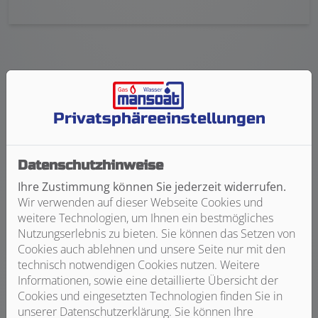
Privatsphäre­einstellungen
Harald Mansoat GmbH Sanitär /
Heizung
Datenschutzhinweise
Ihre Zustimmung können Sie jederzeit widerrufen.
Professionelle Rohrreinigung aus
Wir verwenden auf dieser Webseite Cookies und
Stuttgart
weitere Technologien, um Ihnen ein bestmögliches
Ein verstopftes Abwasserrohr kann sehr schnell zu
Nutzungserlebnis zu bieten. Sie können das Setzen von
einem großen Problem werden. Wir sind für Sie da!
Cookies auch ablehnen und unsere Seite nur mit den
Harald Mansoat GmbH Sanitär / Heizung ist Ihr
technisch notwendigen Cookies nutzen. Weitere
Fachbetrieb für Rohrreinigungen aus Stuttgart.
Informationen, sowie eine detaillierte Übersicht der
Cookies und eingesetzten Technologien finden Sie in
Schnelle Analyse und Reparatur
unserer Datenschutzerklärung. Sie können Ihre