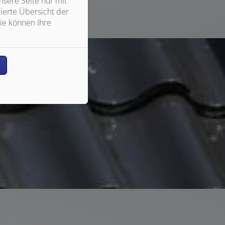
sere Seite nur mit
ierte Übersicht der
ie können Ihre
n