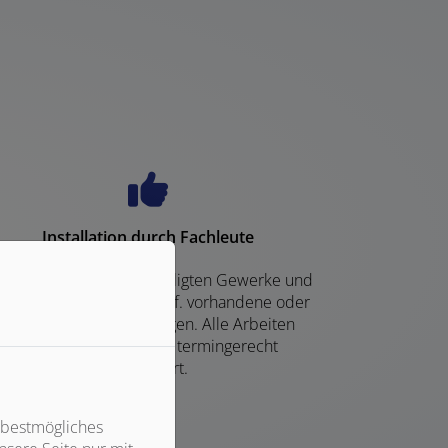
Installation durch Fachleute
r koordinieren alle beteiligten Gewerke und
mter. Abstimmung auf ggf. vorhandene oder
benötigte Heizungsanlagen. Alle Arbeiten
werden sorgfältig und termingerecht
ausgeführt.
 bestmögliches