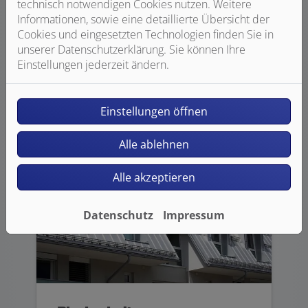
technisch notwendigen Cookies nutzen. Weitere
Wir unterstützen Sie aber in vielen
Informationen, sowie eine detaillierte Übersicht der
weiteren Bereichen der Haustechnik –
Cookies und eingesetzten Technologien finden Sie in
von SmartHome über Photovoltaik bis
unserer Datenschutzerklärung. Sie können Ihre
hin zu Staubsaugeranlagen.
Einstellungen jederzeit ändern.
Weiterlesen
Einstellungen öffnen
Alle ablehnen
Alle akzeptieren
Datenschutz
Impressum