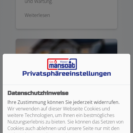
und Wartung.
Weiterlesen
Privatsphäre­einstellungen
Datenschutzhinweise
Ihre Zustimmung können Sie jederzeit widerrufen.
Wir verwenden auf dieser Webseite Cookies und
Haustechnik
weitere Technologien, um Ihnen ein bestmögliches
Nutzungserlebnis zu bieten. Sie können das Setzen von
Sanitärinstallationen für langfristig
Cookies auch ablehnen und unsere Seite nur mit den
sauberes Wasser sind unsere Stärke.