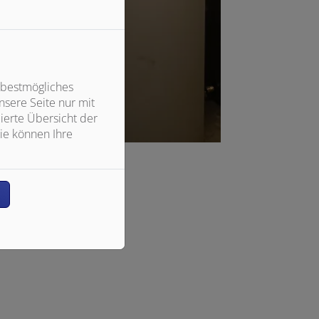
 bestmögliches
sere Seite nur mit
ierte Übersicht der
ie können Ihre
n