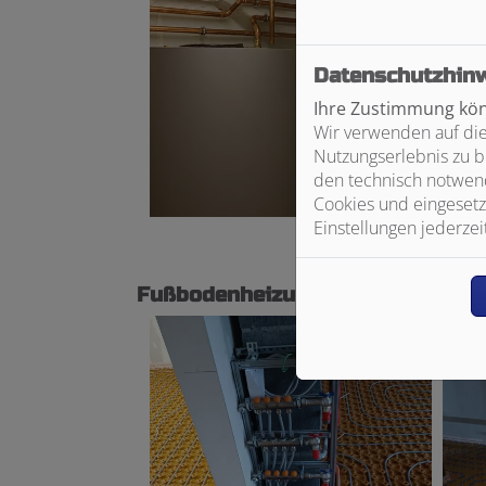
Datenschutzhin
Ihre Zustimmung könn
Wir verwenden auf die
Nutzungserlebnis zu b
den technisch notwend
Cookies und eingesetz
Einstellungen jederzei
Fußbodenheizung