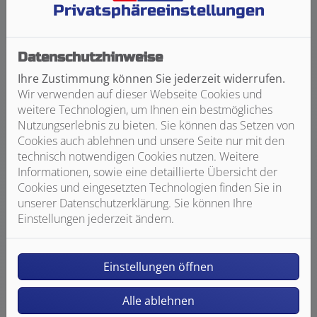
individuelle Planung nach Maß und Bedarf
Privatsphäre­einstellungen
Datenschutzhinweise
Ihre Zustimmung können Sie jederzeit widerrufen.
Wir verwenden auf dieser Webseite Cookies und
weitere Technologien, um Ihnen ein bestmögliches
Full Service
Nutzungserlebnis zu bieten. Sie können das Setzen von
Cookies auch ablehnen und unsere Seite nur mit den
Wir kümmern uns um die komplette Abwicklung
technisch notwendigen Cookies nutzen. Weitere
und Koordination ggf. notwendiger Fremdgewerke.
Informationen, sowie eine detaillierte Übersicht der
D.h. ein Ansprechpartner von der Planung bis zur
Cookies und eingesetzten Technologien finden Sie in
Endabnahme
unserer Datenschutzerklärung. Sie können Ihre
Einstellungen jederzeit ändern.
Einstellungen öffnen
Alle ablehnen
Terminsicherheit