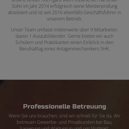
Sohn im Jahr 2014 erfolgreich seine Meisterprüfung
absolviert und ist seit 2016 ebenfalls Geschäftsführer in
unserem Betrieb.
Unser Team umfasst mittlerweile über 9 Mitarbeiter,
davon 1 Auszubildender. Gerne bieten wir auch
Schülern und Praktikanten einen Einblick in den
Berufsalltag eines Anlagenmechanikers SHK.
Professionelle Betreuung
Wenn Sie uns brauchen, sind wir schnell für Sie da. Wir
betreuen Gewerbe- und Privatkunden bei Bau,
Sanierung und Wartung in und um Stuttgart.