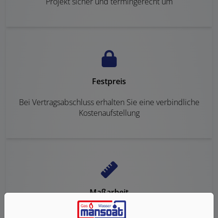
Projekt sicher und termingerecht um
Festpreis
Bei Vertragsabschluss erhalten Sie eine verbindliche
Kostenaufstellung
Maßarbeit
Kreativ und voller Ideen erarbeiten wir für Sie eine