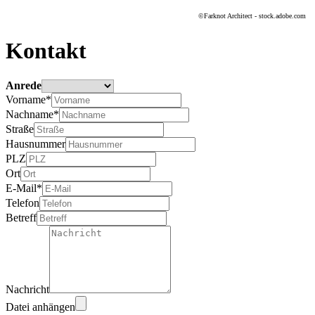
©Farknot Architect - stock.adobe.com
Kontakt
Anrede
Vorname*
Nachname*
Straße
Hausnummer
PLZ
Ort
E-Mail*
Telefon
Betreff
Nachricht
Datei anhängen