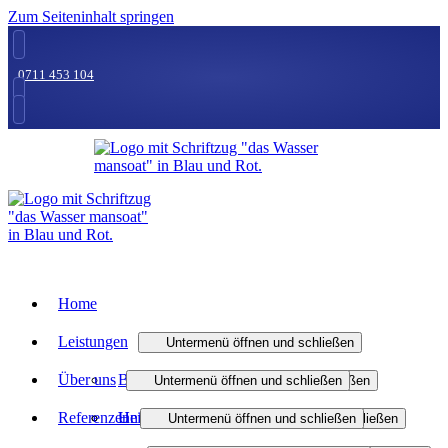
Zum Seiteninhalt springen
0711 453 104
Home
Leistungen
Untermenü öffnen und schließen
Über uns
Bad
Untermenü öffnen und schließen
Untermenü öffnen und schließen
Referenzen
Heizung
Unternehmen
Badmodernisierung
Untermenü öffnen und schließen
Untermenü öffnen und schließen